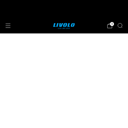
⭐⭐⭐⭐⭐ 4.8 sterren beoordeeld door meer
dan 251 klanten
0