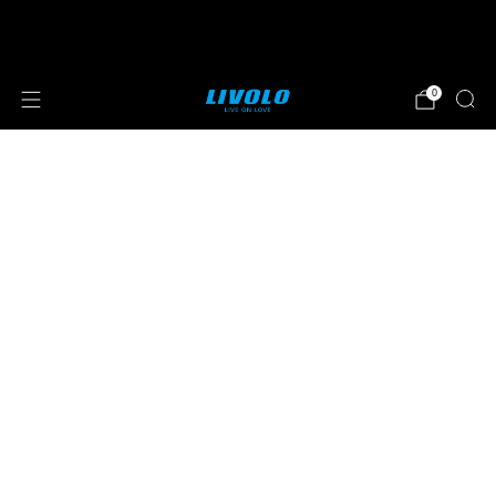
⭐⭐⭐⭐⭐ 4.8 sterren beoordeeld door meer
dan 251 klanten
0