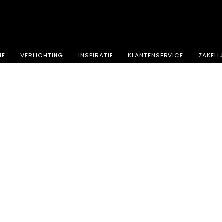
⭐⭐⭐⭐⭐ 4.8 sterren beoordeeld door meer dan 251 klanten
ME
VERLICHTING
INSPIRATIE
KLANTENSERVICE
ZAKELI