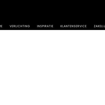
⭐⭐⭐⭐⭐ 4.8 sterren beoordeeld door meer dan 251 klanten
ME
VERLICHTING
INSPIRATIE
KLANTENSERVICE
ZAKELI