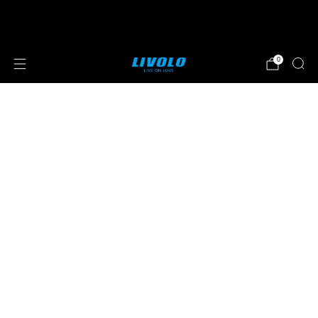
⭐⭐⭐⭐⭐ 4.8 sterren beoordeeld door meer
dan 251 klanten
0