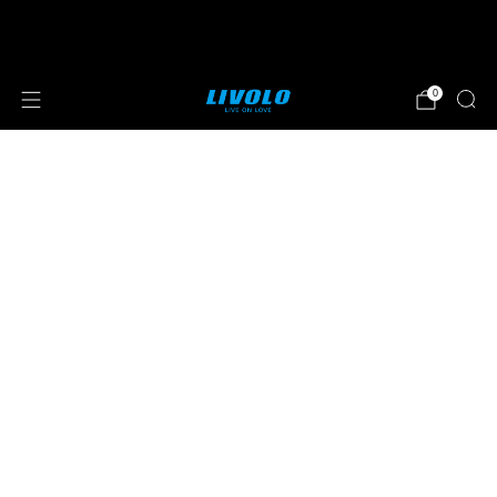
⭐⭐⭐⭐⭐ 4.8 sterren beoordeeld door meer
dan 251 klanten
0