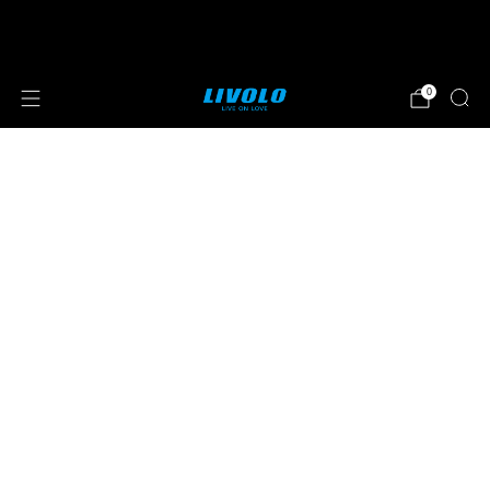
⭐⭐⭐⭐⭐ 4.8 sterren beoordeeld door meer
dan 251 klanten
0