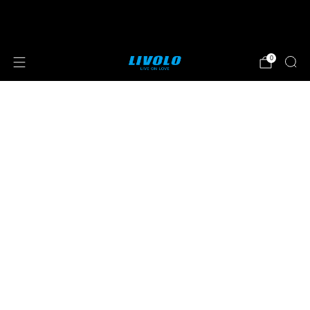
⭐⭐⭐⭐⭐ 4.8 sterren beoordeeld door meer
dan 251 klanten
0