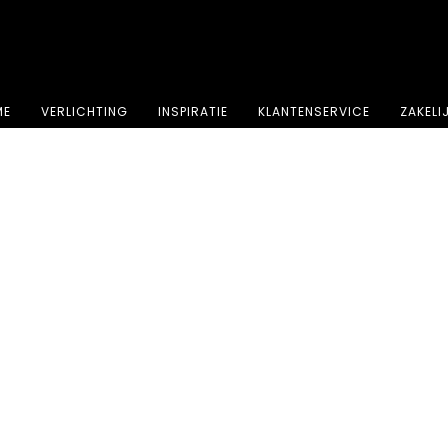
⭐⭐⭐⭐⭐ 4.8 sterren beoordeeld door meer dan 251 klanten
ME
VERLICHTING
INSPIRATIE
KLANTENSERVICE
ZAKELI