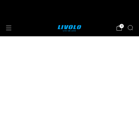
⭐⭐⭐⭐⭐ 4.8 sterren beoordeeld door meer
dan 251 klanten
0