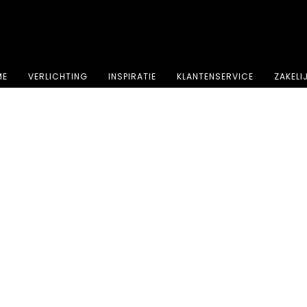
⭐⭐⭐⭐⭐ 4.8 sterren beoordeeld door meer dan 251 klanten
ME
VERLICHTING
INSPIRATIE
KLANTENSERVICE
ZAKELI