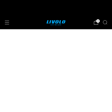
⭐⭐⭐⭐⭐ 4.8 sterren beoordeeld door meer
dan 251 klanten
0