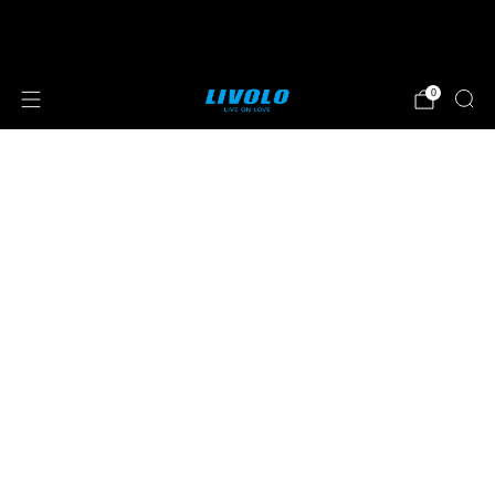
⭐⭐⭐⭐⭐ 4.8 sterren beoordeeld door meer
dan 251 klanten
0