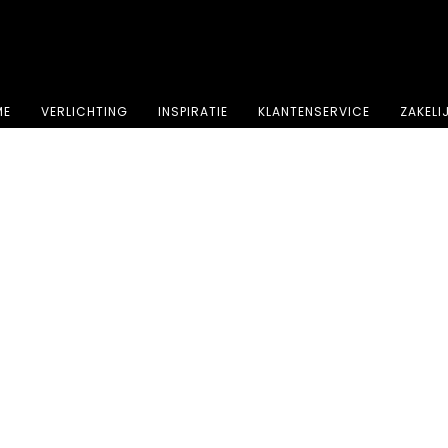
⭐⭐⭐⭐⭐ 4.8 sterren beoordeeld door meer dan 251 klanten
ME
VERLICHTING
INSPIRATIE
KLANTENSERVICE
ZAKELI