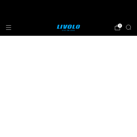
⭐⭐⭐⭐⭐ 4.8 sterren beoordeeld door meer
dan 251 klanten
0